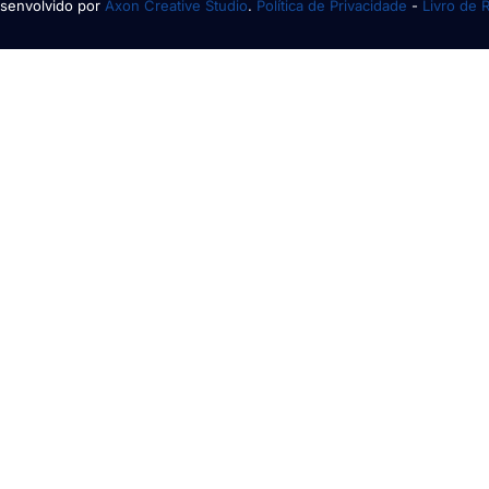
senvolvido por
Axon Creative Studio
.
Política de Privacidade
-
Livro de 