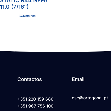
STATIC R44 NFPA
11.0 (7/16″)
Detalhes
Contactos
Email
ese@ortogonal.pt
+351 220 159 686
+351 967 756 100