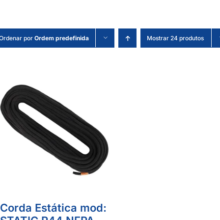
Ordenar por
Ordem predefinida
Mostrar 24 produtos
Corda Estática mod: