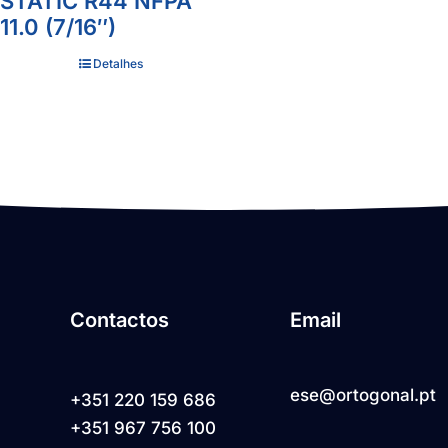
STATIC R44 NFPA
11.0 (7/16″)
Detalhes
Contactos
Email
ese@ortogonal.pt
+351 220 159 686
+351 967 756 100