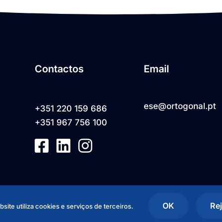
Contactos
Email
ese@ortogonal.pt
+351 220 159 686
+351 967 756 100
OK
Rej
site utiliza
cookies e serviços de terceiros.
senvolvido por
Axon Creative Studio
.
Política de Privacidade
-
Livro de 