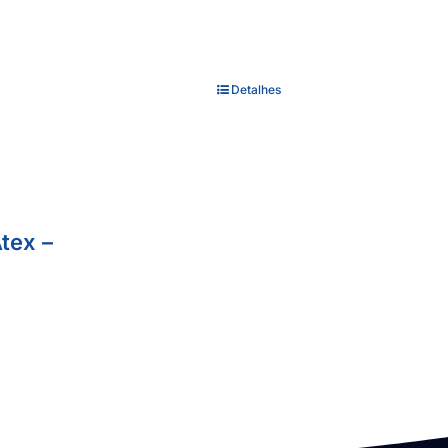
Detalhes
tex –