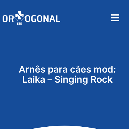
Skip
to
content
Tog
Nav
Home
Sobre
Arnês para cães mod:
Produtos
Laika – Singing Rock
Contactos