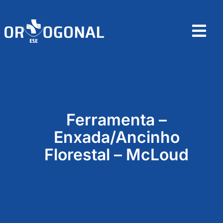
Skip
to
content
Tog
Nav
Home
Sobre
Ferramenta –
Produtos
Enxada/Ancinho
Florestal – McLoud
Contactos