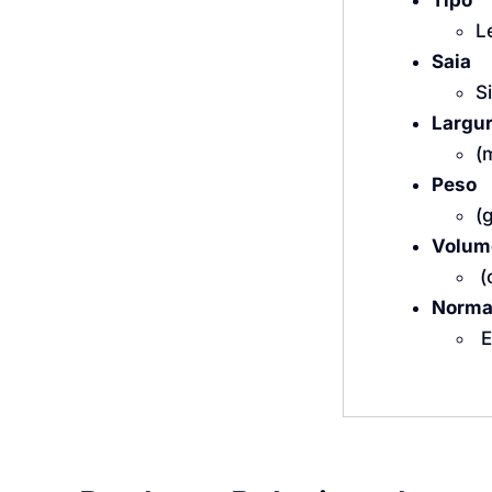
Tipo
L
Saia
S
Largur
(
Peso
(
Volum
(
Norma
E