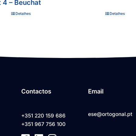
t 4 – Beuchat
Detalhes
Detalhes
Contactos
Email
ese@ortogonal.pt
+351 220 159 686
+351 967 756 100