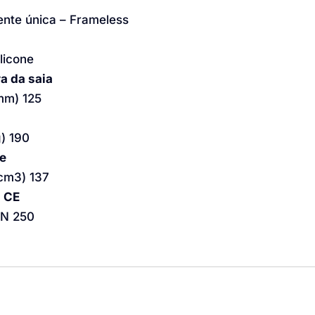
ente única – Frameless
ilicone
a da saia
mm) 125
g) 190
e
cm3) 137
 CE
N 250