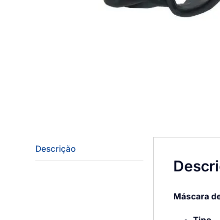
Descrição
Descr
Máscara d