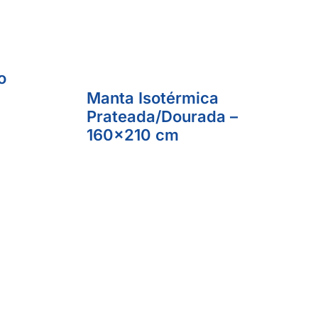
o
Manta Isotérmica
Prateada/Dourada –
160×210 cm