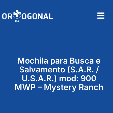
Skip
to
content
Tog
Nav
Home
Sobre
Mochila para Busca e
Produtos
Salvamento (S.A.R. /
U.S.A.R.) mod: 900
Contactos
MWP – Mystery Ranch