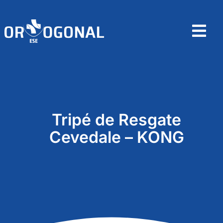
Skip
to
content
Tog
Nav
Home
Sobre
Tripé de Resgate
Produtos
Cevedale – KONG
Contactos