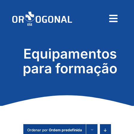
Skip
to
content
Togg
Navig
Home
Equipamentos
Sobre
para formação
Produtos
Contactos
Pedido de Orçamento
Ordenar por
Ordem predefinida