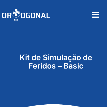
Skip
to
content
Tog
Nav
Home
Sobre
Kit de Simulação de
Produtos
Feridos – Basic
Contactos