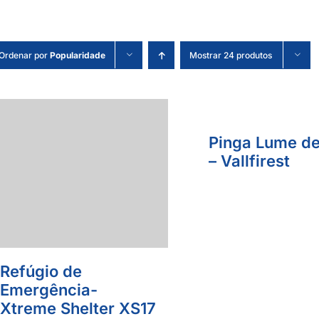
Ordenar por
Popularidade
Mostrar 24 produtos
Pinga Lume de 
– Vallfirest
Refúgio de
Emergência-
Xtreme Shelter XS17