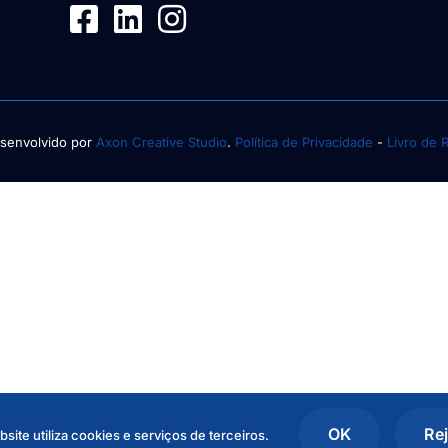
senvolvido por
Axon Creative Studio
.
Política de Privacidade
-
Livro de 
OK
Rej
site utiliza
cookies e serviços de terceiros.