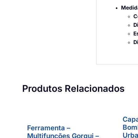
Medid
C
D
E
D
Produtos Relacionados
Capa
Bomb
Ferramenta –
Urba
Multifunções Gorgui –