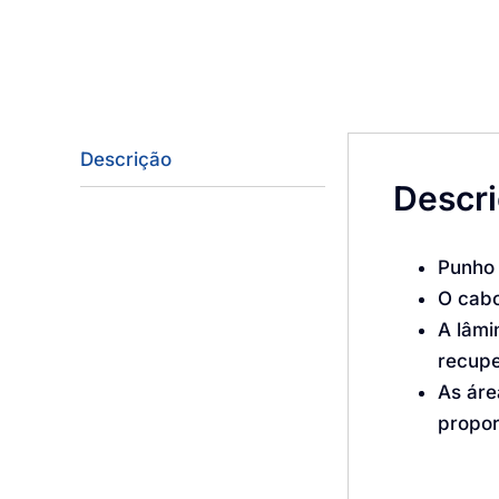
Descrição
Descr
Punho 
O cabo
A lâmi
recupe
As áre
propor