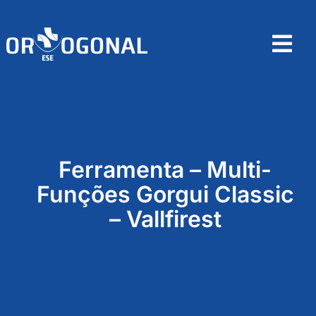
Skip
to
content
Tog
Nav
Home
Sobre
Ferramenta – Multi-
Produtos
Funções Gorgui Classic
– Vallfirest
Contactos