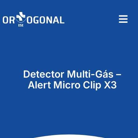
Skip
to
content
Tog
Nav
Home
Sobre
Detector Multi-Gás –
Produtos
Alert Micro Clip X3
Contactos