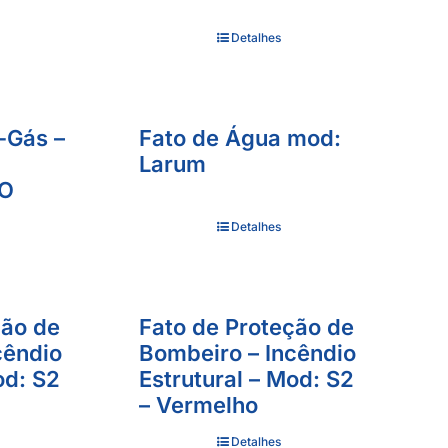
Detalhes
-Gás –
Fato de Água mod:
Larum
CO
Detalhes
ção de
Fato de Proteção de
cêndio
Bombeiro – Incêndio
od: S2
Estrutural – Mod: S2
– Vermelho
Detalhes