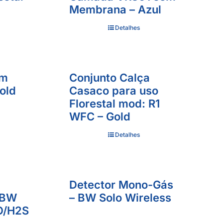
Membrana – Azul
Detalhes
om
Conjunto Calça
old
Casaco para uso
Florestal mod: R1
WFC – Gold
Detalhes
Detector Mono-Gás
 BW
– BW Solo Wireless
O/H2S