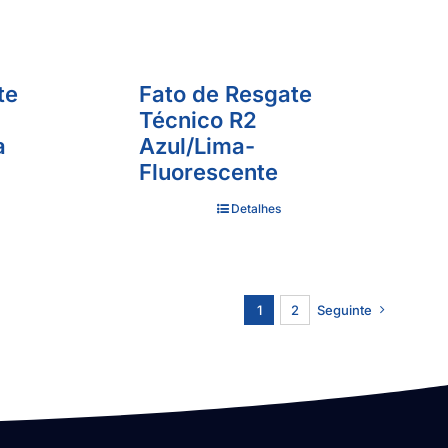
te
Fato de Resgate
Técnico R2
a
Azul/Lima-
Fluorescente
Detalhes
1
2
Seguinte