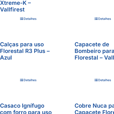
Xtreme-K –
Vallfirest
Detalhes
Detalhes
Calças para uso
Capacete de
Florestal R3 Plus –
Bombeiro para
Azul
Florestal – Val
Detalhes
Detalhes
Casaco Ignífugo
Cobre Nuca p
com forro para uso
Capacete Flore