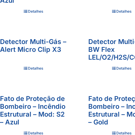
Azul
Detalhes
Detalhes
Detector Multi-Gás –
Detector Multi
Alert Micro Clip X3
BW Flex
LEL/O2/H2S/
Detalhes
Detalhes
Fato de Proteção de
Fato de Prote
Bombeiro – Incêndio
Bombeiro – In
Estrutural – Mod: S2
Estrutural – M
– Azul
– Gold
Detalhes
Detalhes