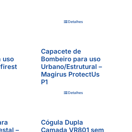
Detalhes
Capacete de
 uso
Bombeiro para uso
lfirest
Urbano/Estrutural –
Magirus ProtectUs
P1
Detalhes
ara
Cógula Dupla
stal –
Camada VR801 sem