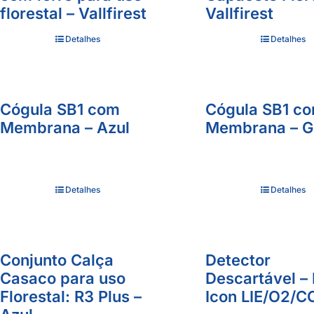
florestal – Vallfirest
Vallfirest
Detalhes
Detalhes
Cógula SB1 com
Cógula SB1 c
Membrana – Azul
Membrana – G
Detalhes
Detalhes
Conjunto Calça
Detector
Casaco para uso
Descartável –
Florestal: R3 Plus –
Icon LIE/O2/C