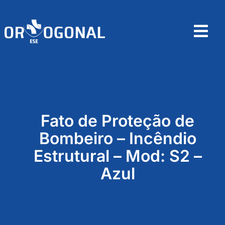
Skip
to
content
Tog
Nav
Home
Sobre
Fato de Proteção de
Produtos
Bombeiro – Incêndio
Estrutural – Mod: S2 –
Contactos
Azul