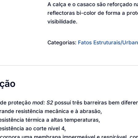
A calça e o casaco são reforçado n
reflectoras bi-color de forma a pro
visibilidade.
Categorias:
Fatos Estruturais/Urba
ição
 de proteção
mod: S2
possuí três barreiras bem difere
rande resistência mecânica e à abrasão,
esistência térmica a altas temperaturas,
esistência ao corte nível 4,
ncorpora uma membrana impermeável e respirável, co