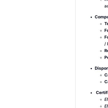
a
Compo
T
F
F
/
R
P
Dispon
C
C
Certi
E
E