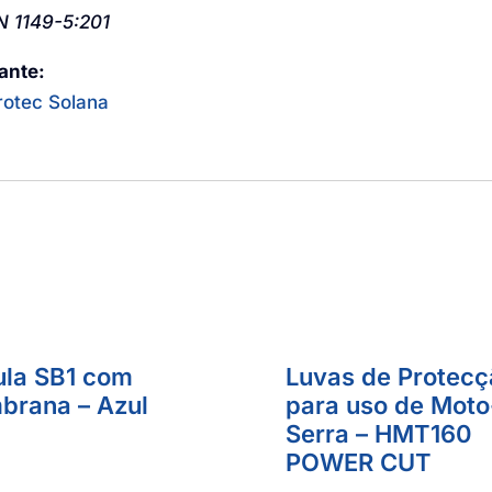
N 1149-5:201
ante:
rotec Solana
la SB1 com
Luvas de Protecç
rana – Azul
para uso de Moto
Serra – HMT160
POWER CUT