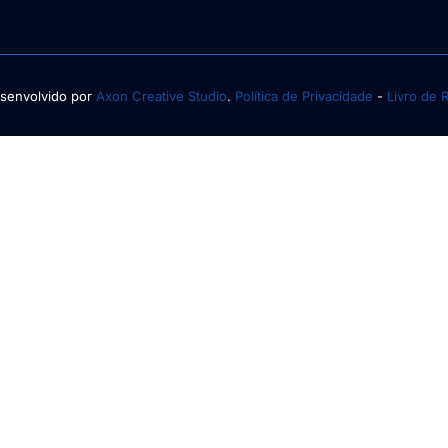
senvolvido por
Axon Creative Studio
.
Política de Privacidade
-
Livro de 