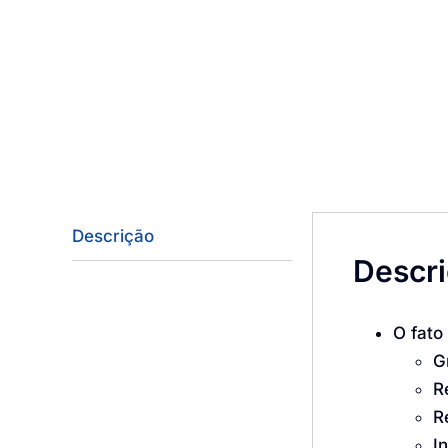
Descrição
Descr
O fato
G
R
R
I