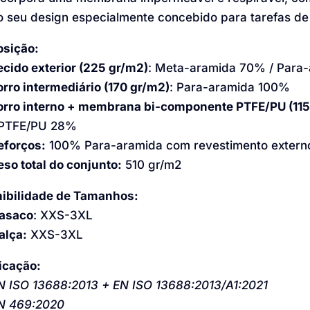
o seu design especialmente concebido para tarefas de 
sição:
ecido exterior (225 gr/m2)
: Meta-aramida 70% / Para-
orro intermediário (170 gr/m2)
: Para-aramida 100%
orro interno + membrana bi-componente PTFE/PU (115
 PTFE/PU 28%
eforços:
100% Para-aramida com revestimento externo
eso total do conjunto:
510 gr/m2
ibilidade de Tamanhos:
asaco
: XXS-3XL
alça:
XXS-3XL
ficação:
N ISO 13688:2013 + EN ISO 13688:2013/A1:2021
N 469:2020