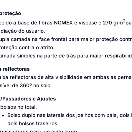
proteção
2
ecido a base de fibras NOMEX e viscose e 270 g/m
pa
adiação do usuário.
upla camada na face frontal para maior proteção contr
roteção contra o atrito.
amada simples na parte de trás para maior respirabili
s reflectoras
aixa reflectoras de alta visibilidade em ambas as pern
isível de 360º no solo
/Passadores e Ajustes
 bolsos no total.
Bolso duplo nas laterais dos joelhos com pala, dois
dois bolsos traseiros.
 passadores para um cinto largo.