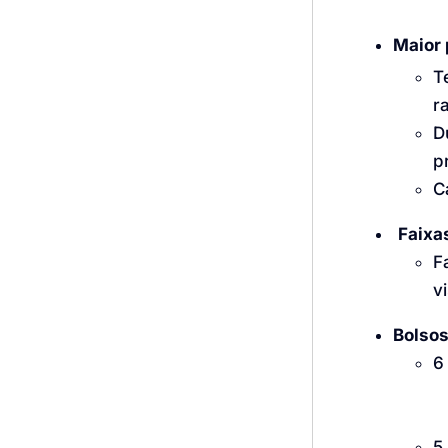
Maior 
T
r
D
p
C
Faixa
F
v
Bolsos
6
5