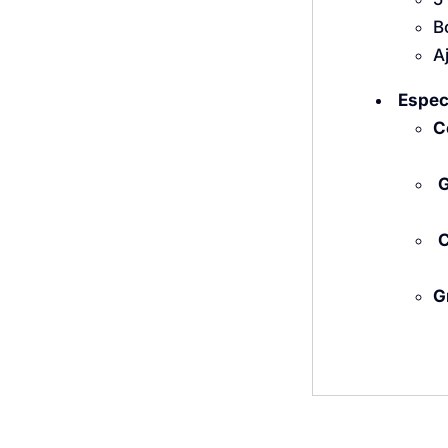
B
A
Espec
C
G
C
G