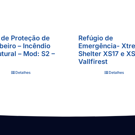
 de Proteção de
Refúgio de
eiro – Incêndio
Emergência- Xtr
utural – Mod: S2 –
Shelter XS17 e X
Vallfirest
Detalhes
Detalhes