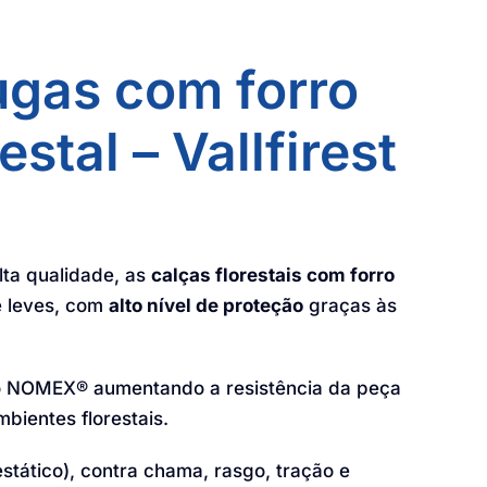
ugas com forro
estal – Vallfirest
lta qualidade, as
calças florestais com forro
e leves, com
alto nível de proteção
graças às
fio NOMEX® aumentando a resistência da peça
mbientes florestais.
estático), contra chama, rasgo, tração e