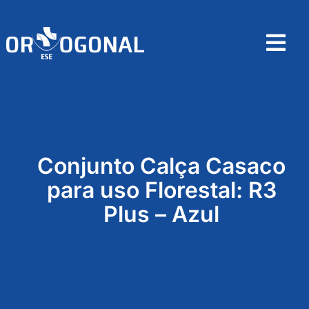
Skip
to
content
Tog
Nav
Home
Sobre
Conjunto Calça Casaco
Produtos
para uso Florestal: R3
Plus – Azul
Contactos