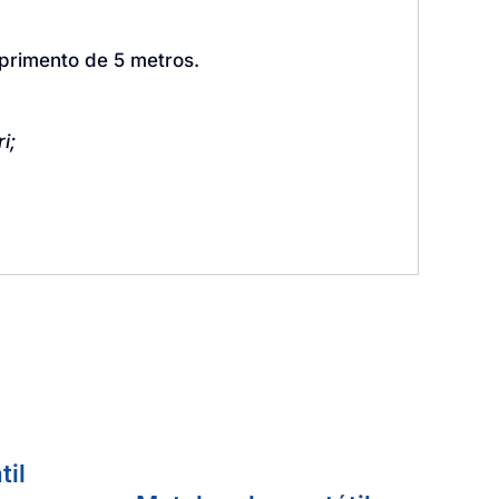
primento de 5 metros.
i;
il