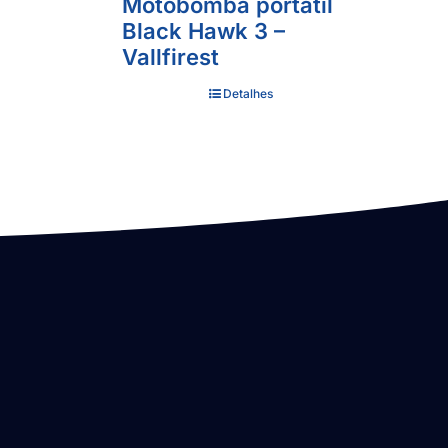
Motobomba portátil
Black Hawk 3 –
Vallfirest
Detalhes