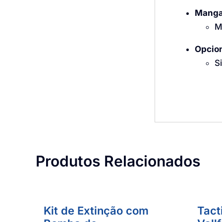
Manga
M
Opcio
S
Produtos Relacionados
Kit de Extinção com
Tact