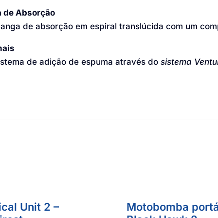
 de Absorção
anga de absorção em espiral translúcida com um com
nais
istema de adição de espuma através do
sistema Ventur
ical Unit 2 –
Motobomba portát