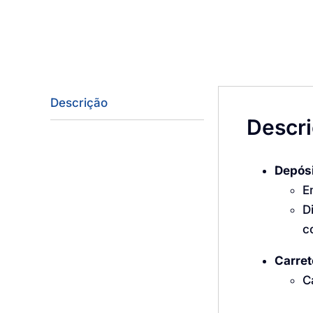
Descrição
Descr
Depós
E
D
c
Carret
C