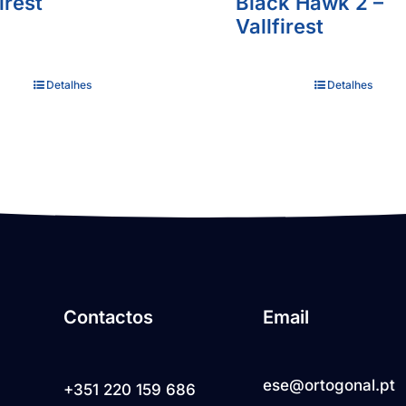
irest
Black Hawk 2 –
Vallfirest
Detalhes
Detalhes
Contactos
Email
ese@ortogonal.pt
+351 220 159 686