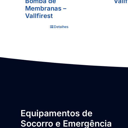
Bomba de
Vallf
Membranas –
Vallfirest
Detalhes
Equipamentos de
Socorro e Emergência