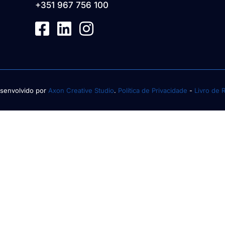
+351 967 756 100
senvolvido por
Axon Creative Studio
.
Política de Privacidade
-
Livro de 