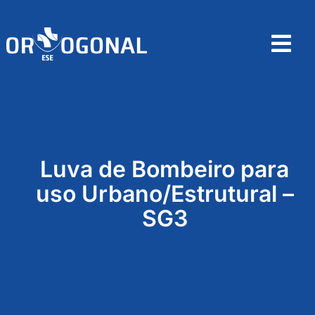
Skip
to
content
Tog
Nav
Home
Sobre
Luva de Bombeiro para
Produtos
uso Urbano/Estrutural –
SG3
Contactos