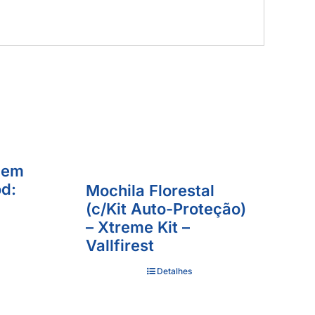
 em
od:
Mochila Florestal
(c/Kit Auto-Proteção)
– Xtreme Kit –
Vallfirest
Detalhes