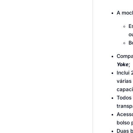
A moc
E
o
B
Compat
Yoke
;
Inclui
várias
capaci
Todos 
transp
Acesso
bolso 
Duas b