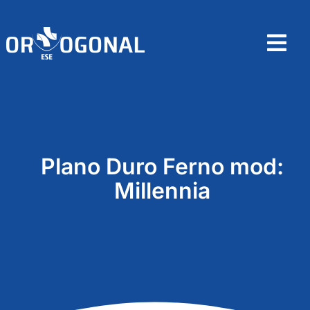
Skip
to
content
Tog
Nav
Home
Sobre
Plano Duro Ferno mod:
Produtos
Millennia
Contactos