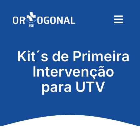
Skip
to
content
Togg
Navig
Home
Kit´s de Primeira
Sobre
Intervenção
Produtos
para UTV
Contactos
Pedido de Orçamento