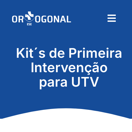
Skip
to
content
Togg
Navig
Home
Kit´s de Primeira
Sobre
Intervenção
Produtos
para UTV
Contactos
Pedido de Orçamento