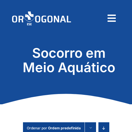
Skip
to
content
Togg
Navig
Home
Socorro em
Sobre
Meio Aquático
Produtos
Contactos
Pedido de Orçamento
Ordenar por
Ordem predefinida