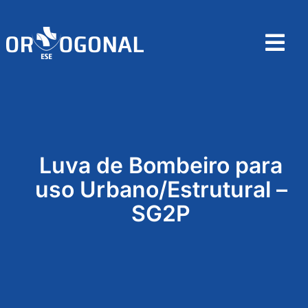
Skip
to
content
Tog
Nav
Home
Sobre
Luva de Bombeiro para
Produtos
uso Urbano/Estrutural –
SG2P
Contactos